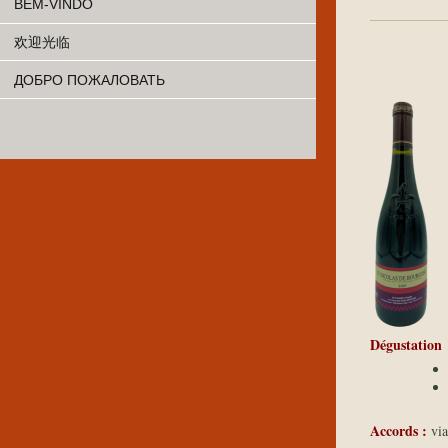
BEM-VINDO
欢迎光临
ДОБРО ПОЖАЛОВАТЬ
Dégustation
Accords :
via