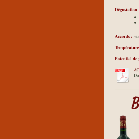
Dégustation
Accords :
via
Température 
Potentiel de 
AO
Do
B