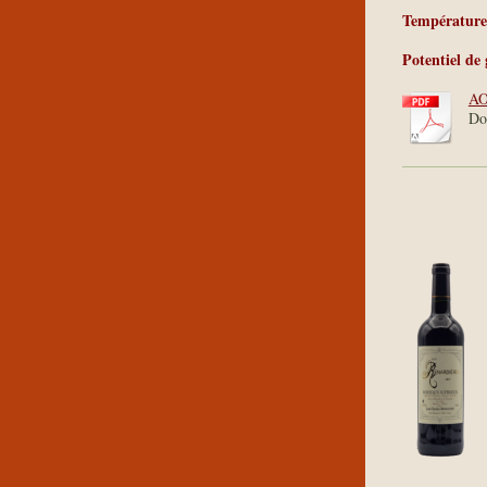
Température 
Potentiel de 
AO
Do