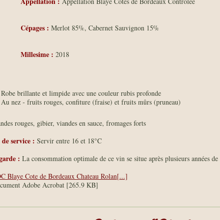
Appellation :
Appellation Blaye Côtes de Bordeaux Contrôlée
Cépages :
Merlot 85%, Cabernet Sauvignon 15%
Millesime :
2018
Robe brillante et limpide avec une couleur rubis profonde
Au nez - fruits rouges, confiture (fraise) et fruits mûrs (pruneau)
ndes rouges, gibier, viandes en sauce, fromages forts
de service :
Servir entre 16 et 18°C
garde :
La consommation optimale de ce vin se situe après plusieurs années de 
C Blaye Cote de Bordeaux Chateau Rolan[...]
cument Adobe Acrobat [265.9 KB]