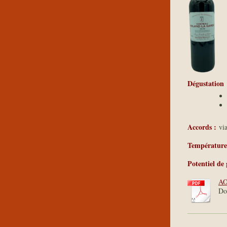
Dégustation
Accords :
via
Température 
Potentiel de 
AO
Do