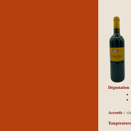
Dégustation
Accords :
via
Température 