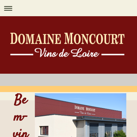
Be
m-
vin