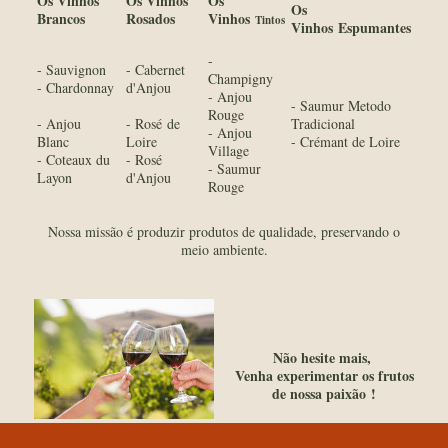
Os Vinhos
Os Vinho
s
Os
Os
Brancos
Rosados
Vinho
s
Tintos
Vinhos
Espumantes
-
- Sauvignon
- Cabernet
Champigny
- Chardonnay
d'Anjou
- Anjou
- Saumur Metodo
Rouge
- Anjou
- Rosé de
Tradicional
- Anjou
Blanc
Loire
- Crémant de Loire
Village
- Coteaux du
- Rosé
- Saumur
Layon
d'Anjou
Rouge
Nossa missão é produzir produtos de qualidade, preservando o
meio ambiente.
Não hesite mais,
Venha experimentar os frutos
de nossa paixão
!