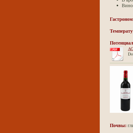
Вино
Гастроном
Температу
Потенциал
AO
Do
Почвы:
гл