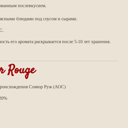
рованным послевкусием.
мясными блюдами под соусом и сырами.
C.
сть его аромата раскрывается после 5-10 лет хранения.
r Rouge
происхождения Сомюр Руж (АОС)
 20%