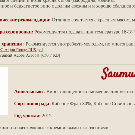
мате специи и ноты красных ягод (смородина, малина).
ное и бархатистое вино с долгим свежим и и хорошо сбаланси
ические рекомендации:
Отлично сочетается с красным мясом, 
ра сервировки:
Рекомендуется подавать при температуре 16-18°
:
 хранения
Рекомендуется употреблять молодым, но многогранно
C Anjou Rouge RUS.pdf
cument Adobe Acrobat [650.7 KB]
Saumu
Аппелласьон
: Вино защищенного наименования места 
Сорт винограда
:
Каберне Фран 80%, Каберне Совиньон
Год урожая:
2015
инисто-известняковые
с кремниевыми включениями