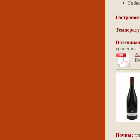
Гибко
Гастроном
Температу
Потенциал
хранения.
AO
Do
Почвы:
гл