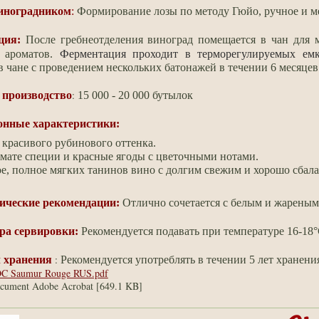
виноградником
:
Формирование лозы по методу Гюйо, ручное и м
ция:
После гребнеотделения виноград помещается в чан для 
 ароматов.
Ферментация проходит в терморегулируемых емк
 чане с проведением нескольких батонажей
в течении 6 месяцев
:
 производство
15 000 - 20 000 бутылок
онные характеристики:
красивого рубинового оттенка.
мате специи и красные ягоды с цветочными нотами.
е, полное мягких
танинов вино с долгим свежим и хорошо сбал
ические рекомендации:
Отлично сочетается с белым и жареным
ра сервировки:
Рекомендуется подавать при температуре 16-18°
:
 хранения
Рекомендуется употреблять в течении 5 лет хранени
C Saumur Rouge RUS.pdf
cument Adobe Acrobat [649.1 KB]