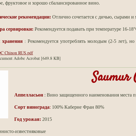
е, фруктовое
и хорошо сбалансированное вино.
ические рекомендации:
Отлично сочетается с дичью, сырами и 
ра сервировки:
Рекомендуется подавать при температуре 16-18°
:
 хранения
Рекомендуется употреблять молодым (2-5 лет), но
C Chinon RUS.pdf
cument Adobe Acrobat [649.8 KB]
Saumur 
Аппелласьон
: Вино защищенного наименования места
Сорт винограда
:
100%
Каберне Фран 80%
Год урожая:
2015
инисто-известняковые