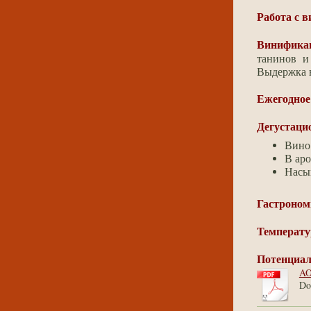
Работа с 
Винифика
танинов и
Выдержка в
Ежегодное
Дегустаци
Вино
В аро
Насы
Гастроном
Температу
Потенциал
AO
Do