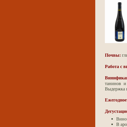
Почвы:
гл
Работа с 
Винифика
танинов и
Выдержка в
Ежегодное
Дегустаци
Вино
В аро