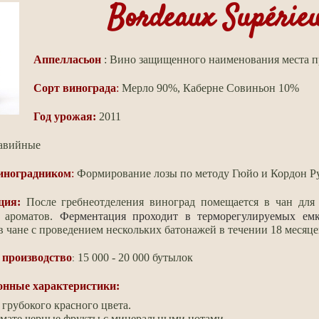
Bordeaux Supérieu
Аппелласьон
: Вино защищенного наименования места 
Сорт винограда
:
Мерло 90%, Каберне Совиньон 10%
Год урожая:
2011
авийные
виноградником
:
Формирование лозы по методу Гюйо и Кордон Руа
ция:
После гребнеотделения виноград помещается в чан для
 ароматов.
Ферментация проходит в терморегулируемых емк
 чане с проведением нескольких батонажей
в течении 18 месяце
:
 производство
15 000 - 20 000 бутылок
онные характеристики:
грубокого красного цвета.
омате черные фрукты с минеральными нотами.