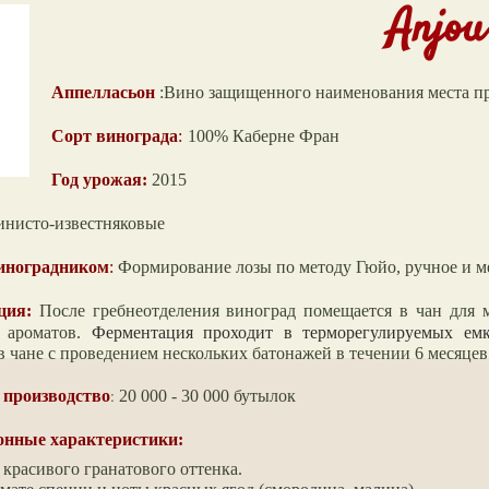
Anjou
Аппелласьон
:Вино защищенного наименования места 
Сорт винограда
:
100%
Каберне Фран
Год урожая:
2015
инисто-известняковые
виноградником
:
Формирование лозы по методу Гюйо, ручное и м
ция:
После гребнеотделения виноград помещается в чан для 
 ароматов.
Ферментация проходит в терморегулируемых емк
 чане с проведением нескольких батонажей
в течении 6 месяцев
:
 производство
20 000 - 30 000 бутылок
онные характеристики:
красивого гранатового оттенка.