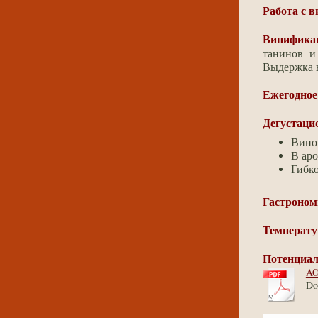
Работа с 
Винифика
танинов и
Выдержка в
Ежегодное
Дегустаци
Вино
В аро
Гибко
Гастроном
Температу
Потенциал
AO
Do