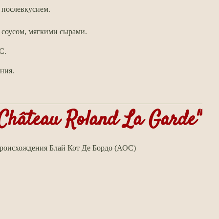
послевкусием.
 соусом, мягкими сырами.
C.
ния.
"Château Roland La Garde"
роисхождения Блай Кот Де
Бордо
(АОС)