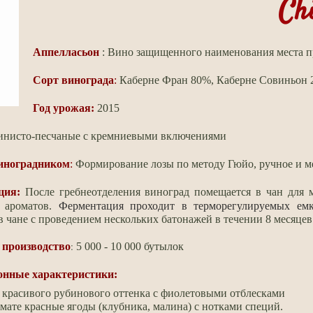
Ch
Аппелласьон
: Вино защищенного наименования места
Сорт винограда
:
Каберне Фран 80%, Каберне Совиньон
Год урожая:
2015
инисто-песчаные
с кремниевыми включениями
виноградником
:
Формирование лозы по методу Гюйо, ручное и м
ция:
После гребнеотделения виноград помещается в чан для 
 ароматов.
Ферментация проходит в терморегулируемых емк
 чане с проведением нескольких батонажей
в течении 8 месяцев
:
 производство
5 000 - 10 000 бутылок
онные характеристики:
красивого рубинового оттенка с фиолетовыми отблесками
мате красные ягоды (клубника, малина) с нотками специй.