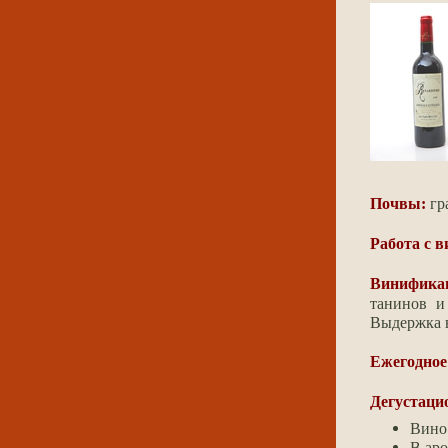
Почвы:
гр
Работа с 
Винифика
танинов и
Выдержка в
Ежегодное
Дегустаци
Вино
В ар