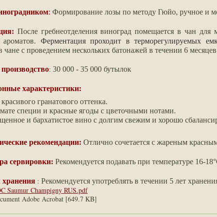
виноградником
:
Формирование лозы по методу Гюйо, ручное и м
ция:
После гребнеотделения виноград помещается в чан для 
 ароматов.
Ферментация проходит в терморегулируемых емк
 чане с проведением нескольких батонажей
в течении 6 месяцев
:
 производство
30 000 - 35 000 бутылок
онные характеристики:
красивого гранатового оттенка.
мате специи и красные ягоды с цветочными нотами.
щенное и бархатистое
вино с долгим свежим и хорошо сбаланс
ические рекомендации:
Отлично сочетается с жареным красным
ра сервировки:
Рекомендуется подавать при температуре 16-18°
:
 хранения
Рекомендуется употреблять в течении 5 лет хранени
C Saumur Champigny RUS.pdf
cument Adobe Acrobat [649.7 KB]